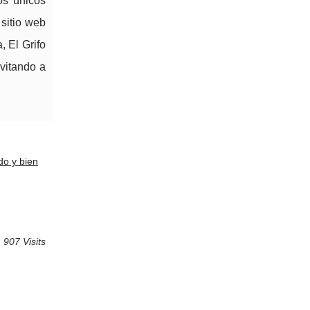
os únicos
 sitio web
, El Grifo
nvitando a
o y bien
907 Visits