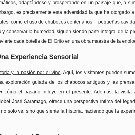
máticos, adaptándose y prosperando en un paisaje que, a simp
 embargo, es precisamente esta adversidad la que ha otorgado a
cionales, como el uso de chabocos centenarios —pequeñas cavida
o y conservar la humedad, siguen siendo parte integral de la p
ierte cada botella de El Grifo en una obra maestra de la enolo
Una Experiencia Sensorial
toria y la pasión por el vino
. Aquí, los visitantes pueden sum
e una exploración guiada de los chabocos antiguos y las prensa
er cómo el pasado influye en el presente. Además, la visita 
 Nobel José Saramago, ofrece una perspectiva íntima del legad
no solo ve, sino que siente la historia, haciendo que la exper