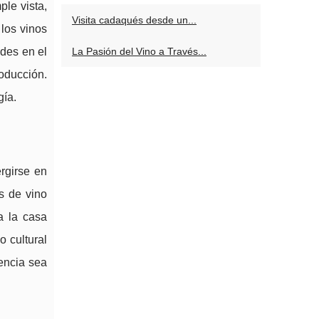
le vista,
Visita cadaqués desde un...
 los vinos
des en el
La Pasión del Vino a Través...
roducción.
gía.
ergirse en
s de vino
a la casa
o cultural
iencia sea