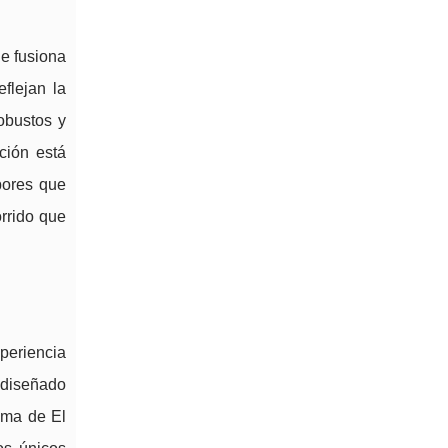
ue fusiona
flejan la
obustos y
ción está
bores que
orrido que
xperiencia
 diseñado
lma de El